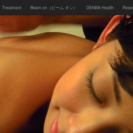
Treatment
Beam on（ビーム オン）
DENBA Health
Reser